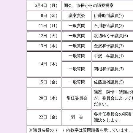
6月4日（月）
開会、市長からの議案提案
8日（金）
議案質疑
伊藤昭博議員(7)
11日（月）
一般質問
石川敏宏議員(3)
12日（火）
一般質問
渡辺ゆう子議員(6)
13日（水）
一般質問
金沢和子議員(7)
一般質問
中沢 学議員(1)
14日（木）
一般質問
関根和子議員(7)
15日（金）
一般質問
佐藤重雄議員(5)
議案、陳情・請願の
20日（水）
常任委員会
が、委員会によって
ださい。
各常任委員会の審議
22日（金）
閉 会
議決をします。
※議員名横の（ ）内数字は質問順番を示しています。